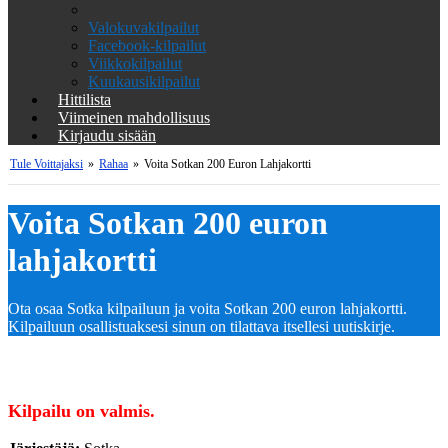
Valokuvakilpailut
Facebook-kilpailut
Viikkokilpailut
Kuukausikilpailut
Hittilista
Viimeinen mahdollisuus
Kirjaudu sisään
Tule Voittajaksi
»
Rahaa
»
Voita Sotkan 200 Euron Lahjakortti
Voita Sotkan 200 euron
lahjakortti
Ota osaa Sotka kilpailuun ja voita Sotkan 200 euron lahjakortti.
Kilpailuun osallistuaksesi sinun on tilattava itsellesi uutiskirje.
Kilpailu on valmis.