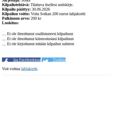
Järjestäjä:
Sotka
Kilpailutehtävä:
Tilattava itsellesi uutiskirje.
Kilpailu päättyy:
30.06.2026
Kilpailun voitto:
Voita Sotkan 200 euron lahjakortti
Palkinnon arvo:
200 kr
Luokitus:
Et ole ilmoittanut osallistuneesi kilpailuun
Et ole ilmoittanut kiinnostustasi kilpailuun
Et ole kirjoittanut mitään kilpailun suhteen
Jaa Facebookissa
Twiittaa
Voit voittaa
lahjakortti
.