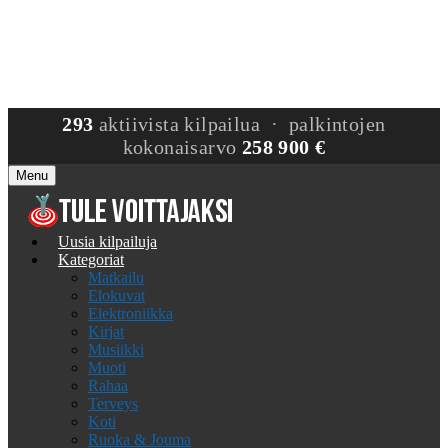
293
aktiivista kilpailua · palkintojen
kokonaisarvo
258 900 €
Menu
Uusia kilpailuja
Kategoriat
Matkailu
Elokuvat
Elektroniikka
Kirjat
Musiikki
Muoti
Rahaa
Terveys
Koti
Ruoka & Jouma