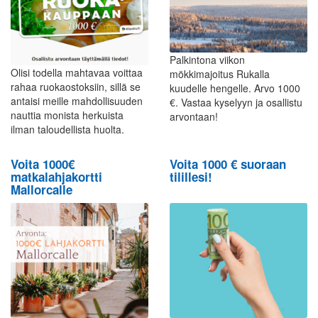
Palkintona viikon
Olisi todella mahtavaa voittaa
mökkimajoitus Rukalla
rahaa ruokaostoksiin, sillä se
kuudelle hengelle. Arvo 1000
antaisi meille mahdollisuuden
€. Vastaa kyselyyn ja osallistu
nauttia monista herkuista
arvontaan!
ilman taloudellista huolta.
Voita 1000€
Voita 1000 € suoraan
matkalahjakortti
tilillesi!
Mallorcalle