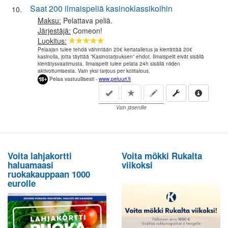
Saat 200 ilmaispeliä kasinoklassikoihin
10.
Maksu:
Pelattava peliä.
Järjestäjä:
Comeon!
Luokitus:
Pelaajan tulee tehdä vähintään 20€ kertatalletus ja kierrättää 20€
kasinolla, jotta täyttää ”Kasinotarjouksen” ehdot. Ilmaispelit eivät sisällä
kierrätysvaatimusta. Ilmaispelit tulee pelata 24h sisällä niiden
aktivoitumisesta. Vain yksi tarjous per kotitalous.
Pelaa vastuullisesti -
www.peluuri.fi
Vain jäsenille
Voita lahjakortti
Voita mökki Rukalta
haluamaasi
viikoksi
ruokakauppaan 1000
eurolle