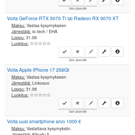
Vain jäsenille
Voita GeForce RTX 5070 Ti tai Radeon RX 9070 XT
Maksu:
Vastaa kysymykseen
Järjestäjä:
io-tech / EHA
Loppu:
31.08
Luokitus:
Vain jäsenille
Voita Apple iPhone 17 256Gt
Maksu:
Vastaa kysymykseen
Järjestäjä:
Linkosuo
Loppu:
31.08
Luokitus:
Vain jäsenille
Voita uusi smartphone arvo 1000 €
Maksu:
Vastattava kysymyksiin.
Järjestäjä:
Kilpailu.fi