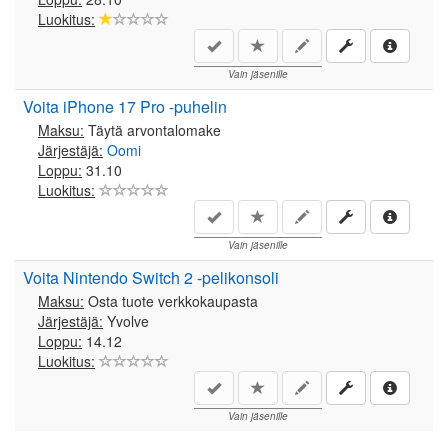
Luokitus:
Vain jäsenille
Voita iPhone 17 Pro -puhelin
Maksu:
Täytä arvontalomake
Järjestäjä:
Oomi
Loppu:
31.10
Luokitus:
Vain jäsenille
Voita Nintendo Switch 2 -pelikonsoli
Maksu:
Osta tuote verkkokaupasta
Järjestäjä:
Yvolve
Loppu:
14.12
Luokitus:
Vain jäsenille