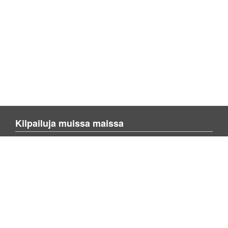
Kilpailuja muissa maissa
Blienvinnare.com
Blienvinner.no
Blivenvinder.dk
Enemmän sivusta
Tietoa kotisivusta
Ota yhteyttä meihin