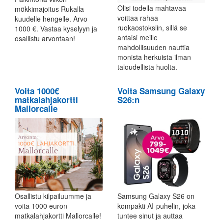
Olisi todella mahtavaa
mökkimajoitus Rukalla
voittaa rahaa
kuudelle hengelle. Arvo
ruokaostoksiin, sillä se
1000 €. Vastaa kyselyyn ja
antaisi meille
osallistu arvontaan!
mahdollisuuden nauttia
monista herkuista ilman
taloudellista huolta.
Voita 1000€
Voita Samsung Galaxy
matkalahjakortti
S26:n
Mallorcalle
Osallistu kilpailuumme ja
Samsung Galaxy S26 on
voita 1000 euron
kompakti AI-puhelin, joka
matkalahjakortti Mallorcalle!
tuntee sinut ja auttaa