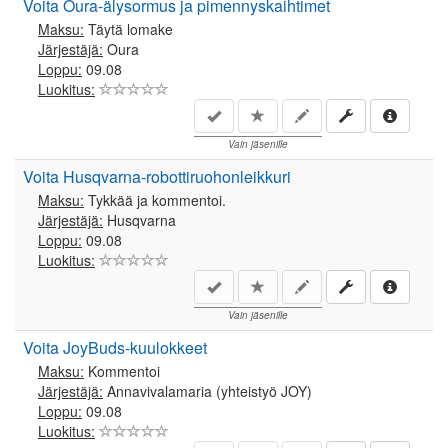
Voita Oura-älysormus ja pimennyskaihtimet
Maksu:
Täytä lomake
Järjestäjä:
Oura
Loppu:
09.08
Luokitus:
Vain jäsenille
Voita Husqvarna-robottiruohonleikkuri
Maksu:
Tykkää ja kommentoi.
Järjestäjä:
Husqvarna
Loppu:
09.08
Luokitus:
Vain jäsenille
Voita JoyBuds-kuulokkeet
Maksu:
Kommentoi
Järjestäjä:
Annavivalamaria (yhteistyö JOY)
Loppu:
09.08
Luokitus: