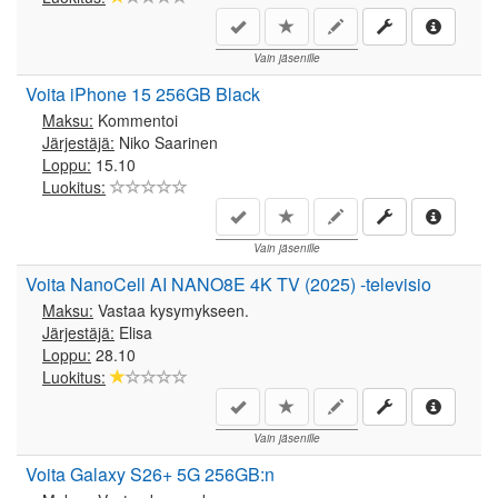
Vain jäsenille
Voita iPhone 15 256GB Black
Maksu:
Kommentoi
Järjestäjä:
Niko Saarinen
Loppu:
15.10
Luokitus:
Vain jäsenille
Voita NanoCell AI NANO8E 4K TV (2025) -televisio
Maksu:
Vastaa kysymykseen.
Järjestäjä:
Elisa
Loppu:
28.10
Luokitus:
Vain jäsenille
Voita Galaxy S26+ 5G 256GB:n