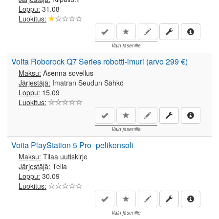
Loppu:
31.08
Luokitus:
Vain jäsenille
Voita Roborock Q7 Series robotti-imuri (arvo 299 €)
Maksu:
Asenna sovellus
Järjestäjä:
Imatran Seudun Sähkö
Loppu:
15.09
Luokitus:
Vain jäsenille
Voita PlayStation 5 Pro -pelikonsoli
Maksu:
Tilaa uutiskirje
Järjestäjä:
Telia
Loppu:
30.09
Luokitus:
Vain jäsenille