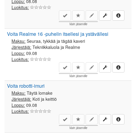
Loppu:
08.08
Luokitus:
Vain jäsenille
Voita Realme 16 -puhelin itsellesi ja ystävällesi
Maksu:
Seuraa, tykkää ja tägää kaveri
Järjestäjä:
Tekniikkaluola ja Realme
Loppu:
09.08
Luokitus:
Vain jäsenille
Voita robotti-imuri
Maksu:
Täytä lomake
Järjestäjä:
Koti ja keittiö
Loppu:
09.08
Luokitus:
Vain jäsenille