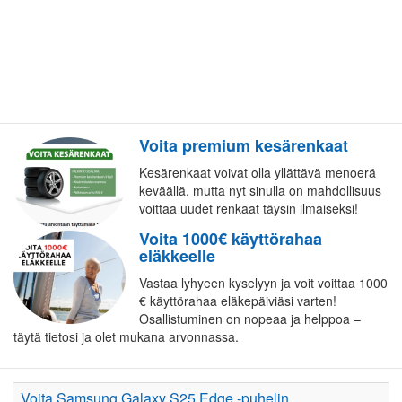
Voita premium kesärenkaat
Kesärenkaat voivat olla yllättävä menoerä
keväällä, mutta nyt sinulla on mahdollisuus
voittaa uudet renkaat täysin ilmaiseksi!
Voita 1000€ käyttörahaa
eläkkeelle
Vastaa lyhyeen kyselyyn ja voit voittaa 1000
€ käyttörahaa eläkepäiviäsi varten!
Osallistuminen on nopeaa ja helppoa –
täytä tietosi ja olet mukana arvonnassa.
Voita Samsung Galaxy S25 Edge -puhelin