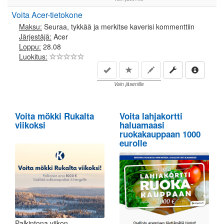
Voita Acer-tietokone
Maksu:
Seuraa, tykkää ja merkitse kaverisi kommenttiin
Järjestäjä:
Acer
Loppu:
28.08
Luokitus:
Vain jäsenille
Voita mökki Rukalta
Voita lahjakortti
viikoksi
haluamaasi
ruokakauppaan 1000
eurolle
Palkintona viikon