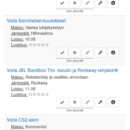
Vain jäsenille
Voita Sennheiser-kuulokkeet
Maksu:
Vastaa lukijakyselyyn
Järjestäjä:
Hifimaailma
Loppu:
10.08
Luokitus:
Vain jäsenille
Voita JBL Bandbox Trio -kaiutin ja Rockway-lahjakortti
Maksu:
Rekisteröidy ja osallistu arvontaan
Järjestäjä:
Rockway
Loppu:
11.08
Luokitus:
Vain jäsenille
Voita CS2-skini
Maksu:
Kommentoi