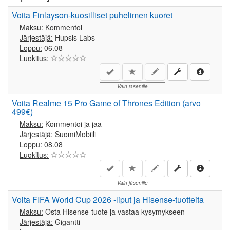
Voita Finlayson-kuosilliset puhelimen kuoret
Maksu:
Kommentoi
Järjestäjä:
Hupsis Labs
Loppu:
06.08
Luokitus:
Vain jäsenille
Voita Realme 15 Pro Game of Thrones Edition (arvo
499€)
Maksu:
Kommentoi ja jaa
Järjestäjä:
SuomiMobiili
Loppu:
08.08
Luokitus:
Vain jäsenille
Voita FIFA World Cup 2026 -liput ja Hisense-tuotteita
Maksu:
Osta Hisense-tuote ja vastaa kysymykseen
Järjestäjä:
Gigantti