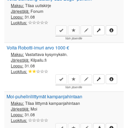
Maksu:
Tilaa uutiskirje
Järjestäjä:
Fonum
Loppu:
31.08
Luokitus:
Vain jäsenille
Voita Robotti-imuri arvo 1000 €
Maksu:
Vastattava kysymyksiin.
Järjestäjä:
Kilpailu.fi
Loppu:
31.08
Luokitus:
Vain jäsenille
Moi-puhelinliittymät kampanjahintaan
Maksu:
Tilaa liittymä kampanjahintaan
Järjestäjä:
Moi
Loppu:
31.08
Luokitus: