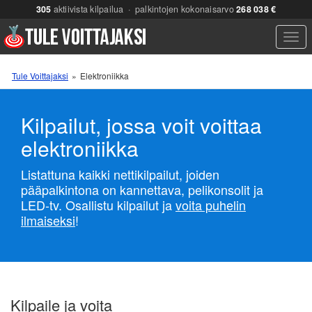
305
aktiivista kilpailua · palkintojen kokonaisarvo
268 038 €
Men
Tule Voittajaksi
»
Elektroniikka
Kilpailut, jossa voit voittaa
elektroniikka
Listattuna kaikki nettikilpailut, joiden
pääpalkintona on kannettava, pelikonsolit ja
LED-tv. Osallistu kilpailut ja
voita puhelin
ilmaiseksi
!
Kilpaile ja voita