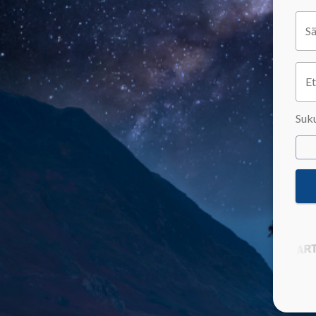
S
E
Suk