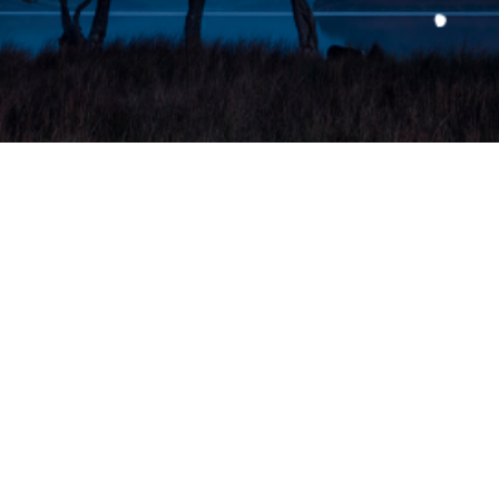
A
P
it käyttää esimerkiksi elektroniikkaan,
Mahdolliset palkintojen brändit eivät ole
T
28.2.2025. Arvonnan järjestää ja palkinnosta
T
ivusto, joka jakaa kanssasi Suomen
V