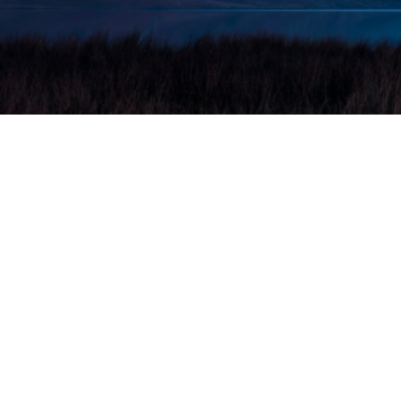
Palkintona arvotaan yksi 1000€ rahapalkinto, jonka vo
polttoaineeseen, elintarvikkeisiin, tai lomamatkoihin. 
osallisena kilpailussa. Osallistumisaika on 1.9.2024 - 
vastaa
Kilpailu.fi
.
Kilpailu.fi.
on 100% suomalainen tutkimus- ja arvontas
reiluimmat lahjakortit ja palkinnot.