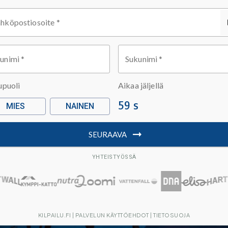
ähköpostiosoite
*
tunimi
*
Sukunimi
*
upuoli
Aikaa jäljellä
58 s
MIES
NAINEN
SEURAAVA
YHTEISTYÖSSÄ
KILPAILU.FI
|
PALVELUN KÄYTTÖEHDOT
|
TIETOSUOJA