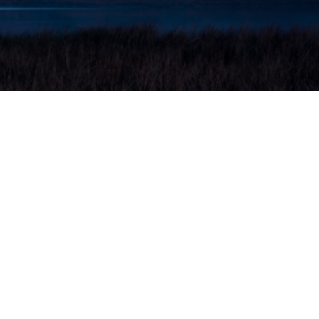
siakaspalvelu
alvelemme arkisin klo 9-17.
avoitat meidät sähköpostitse
info@kilpailu.fi
.
ietosuoja ja ehdot
oit tutustua palvelumme tietosuoja- ja