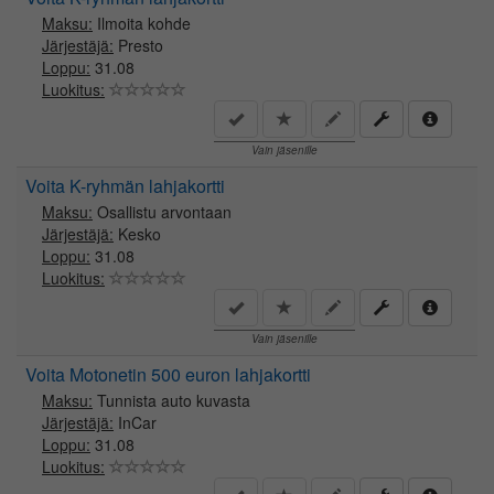
Maksu:
Ilmoita kohde
Järjestäjä:
Presto
Loppu:
31.08
Luokitus:
Vain jäsenille
Voita K-ryhmän lahjakortti
Maksu:
Osallistu arvontaan
Järjestäjä:
Kesko
Loppu:
31.08
Luokitus:
Vain jäsenille
Voita Motonetin 500 euron lahjakortti
Maksu:
Tunnista auto kuvasta
Järjestäjä:
InCar
Loppu:
31.08
Luokitus: