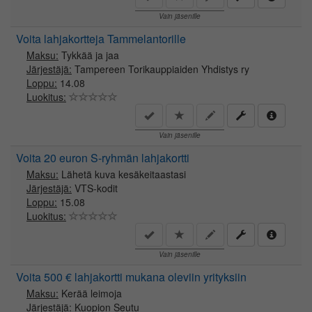
Vain jäsenille
Voita lahjakortteja Tammelantorille
Maksu:
Tykkää ja jaa
Järjestäjä:
Tampereen Torikauppiaiden Yhdistys ry
Loppu:
14.08
Luokitus:
Vain jäsenille
Voita 20 euron S-ryhmän lahjakortti
Maksu:
Lähetä kuva kesäkeitaastasi
Järjestäjä:
VTS-kodit
Loppu:
15.08
Luokitus:
Vain jäsenille
Voita 500 € lahjakortti mukana oleviin yrityksiin
Maksu:
Kerää leimoja
Järjestäjä:
Kuopion Seutu