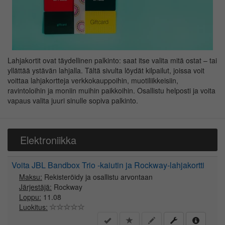
Lahjakortit ovat täydellinen palkinto: saat itse valita mitä ostat – tai
yllättää ystävän lahjalla. Tältä sivulta löydät kilpailut, joissa voit
voittaa lahjakortteja verkkokauppoihin, muotiliikkeisiin,
ravintoloihin ja moniin muihin paikkoihin. Osallistu helposti ja voita
vapaus valita juuri sinulle sopiva palkinto.
Elektroniikka
Voita JBL Bandbox Trio -kaiutin ja Rockway-lahjakortti
Maksu:
Rekisteröidy ja osallistu arvontaan
Järjestäjä:
Rockway
Loppu:
11.08
Luokitus: