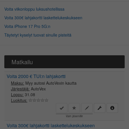
Voita viikonloppu luksushotellissa
Voita 300€ lahjakortti laskettelukeskukseen
Voita iPhone 17 Pro 5G:n
Täytetyt kyselyt tuovat sinulle pisteitä
Matkailu
Voita 2000 € TUI:n lahjakortti
Maksu:
Myy autosi AutoVexin kautta
Järjestäjä:
AutoVex
Loppu:
31.08
Luokitus:
Vain jäsenille
Voita 300€ lahjakortti laskettelukeskukseen