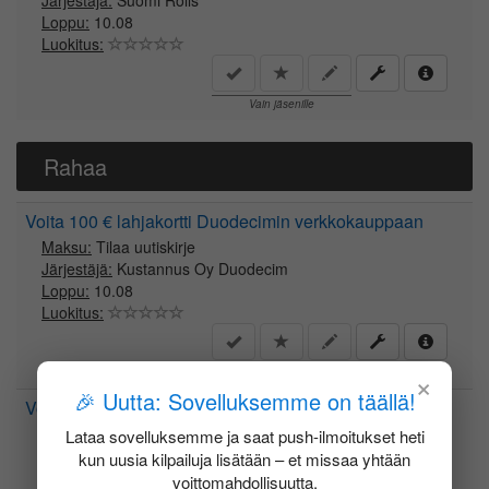
Järjestäjä:
Suomi Rolls
Loppu:
10.08
Luokitus:
Vain jäsenille
Rahaa
Voita 100 € lahjakortti Duodecimin verkkokauppaan
Maksu:
Tilaa uutiskirje
Järjestäjä:
Kustannus Oy Duodecim
Loppu:
10.08
Luokitus:
×
Vain jäsenille
🎉 Uutta: Sovelluksemme on täällä!
Voita 50€ lahjakortti itsellesi ja kaverille
Maksu:
Kommentoi
Lataa sovelluksemme ja saat push-ilmoitukset heti
Järjestäjä:
Intersport Mäkimaa Tornio
kun uusia kilpailuja lisätään – et missaa yhtään
Loppu:
10.08
voittomahdollisuutta.