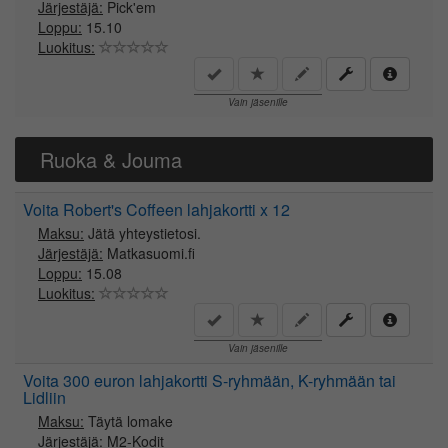
Järjestäjä:
Pick'em
Loppu:
15.10
Luokitus:
Vain jäsenille
Ruoka & Jouma
Voita Robert's Coffeen lahjakortti x 12
Maksu:
Jätä yhteystietosi.
Järjestäjä:
Matkasuomi.fi
Loppu:
15.08
Luokitus:
Vain jäsenille
Voita 300 euron lahjakortti S-ryhmään, K-ryhmään tai
Lidliin
Maksu:
Täytä lomake
Järjestäjä:
M2-Kodit