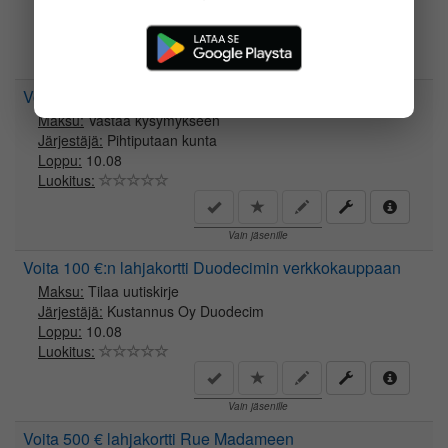
Luokitus:
Vain jäsenille
Voita 50 € lahjakortti paikalliseen liikkeeseen
Maksu:
Vastaa kysymykseen
Järjestäjä:
Pihtiputaan kunta
Loppu:
10.08
Luokitus:
Vain jäsenille
Voita 100 €:n lahjakortti Duodecimin verkkokauppaan
Maksu:
Tilaa uutiskirje
Järjestäjä:
Kustannus Oy Duodecim
Loppu:
10.08
Luokitus:
Vain jäsenille
Voita 500 € lahjakortti Rue Madameen