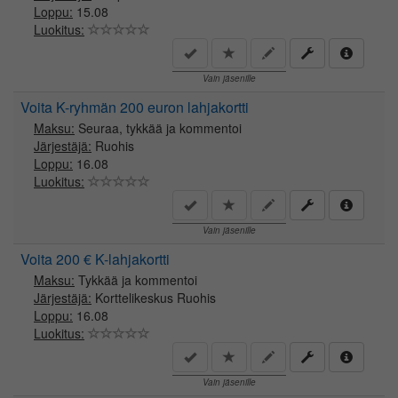
Loppu:
15.08
Luokitus:
Vain jäsenille
Voita K-ryhmän 200 euron lahjakortti
Maksu:
Seuraa, tykkää ja kommentoi
Järjestäjä:
Ruohis
Loppu:
16.08
Luokitus:
Vain jäsenille
Voita 200 € K-lahjakortti
Maksu:
Tykkää ja kommentoi
Järjestäjä:
Korttelikeskus Ruohis
Loppu:
16.08
Luokitus:
Vain jäsenille