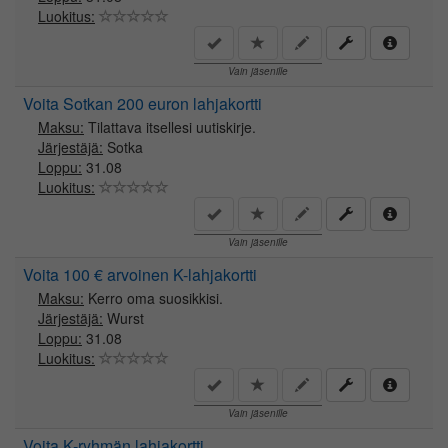
Luokitus:
Vain jäsenille
Voita Sotkan 200 euron lahjakortti
Maksu:
Tilattava itsellesi uutiskirje.
Järjestäjä:
Sotka
Loppu:
31.08
Luokitus:
Vain jäsenille
Voita 100 € arvoinen K-lahjakortti
Maksu:
Kerro oma suosikkisi.
Järjestäjä:
Wurst
Loppu:
31.08
Luokitus:
Vain jäsenille
Voita K-ryhmän lahjakortti