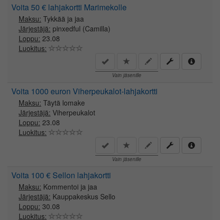
Voita 50 € lahjakortti Marimekolle
Maksu:
Tykkää ja jaa
Järjestäjä:
pinxedful (Camilla)
Loppu:
23.08
Luokitus:
Vain jäsenille
Voita 1000 euron Viherpeukalot-lahjakortti
Maksu:
Täytä lomake
Järjestäjä:
Viherpeukalot
Loppu:
23.08
Luokitus:
Vain jäsenille
Voita 100 € Sellon lahjakortti
Maksu:
Kommentoi ja jaa
Järjestäjä:
Kauppakeskus Sello
Loppu:
30.08
Luokitus: