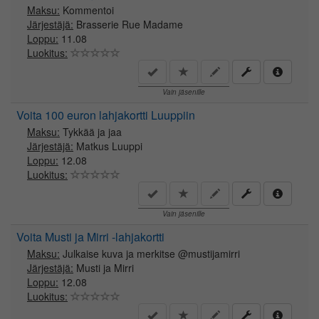
Maksu:
Kommentoi
Järjestäjä:
Brasserie Rue Madame
Loppu:
11.08
Luokitus:
Vain jäsenille
Voita 100 euron lahjakortti Luuppiin
Maksu:
Tykkää ja jaa
Järjestäjä:
Matkus Luuppi
Loppu:
12.08
Luokitus:
Vain jäsenille
Voita Musti ja Mirri -lahjakortti
Maksu:
Julkaise kuva ja merkitse @mustijamirri
Järjestäjä:
Musti ja Mirri
Loppu:
12.08
Luokitus: