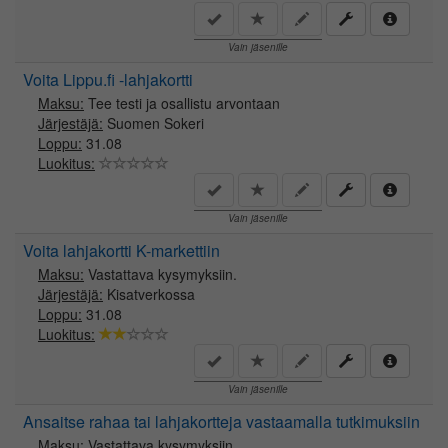
Vain jäsenille
Voita Lippu.fi -lahjakortti
Maksu:
Tee testi ja osallistu arvontaan
Järjestäjä:
Suomen Sokeri
Loppu:
31.08
Luokitus:
Vain jäsenille
Voita lahjakortti K-markettiin
Maksu:
Vastattava kysymyksiin.
Järjestäjä:
Kisatverkossa
Loppu:
31.08
Luokitus:
Vain jäsenille
Ansaitse rahaa tai lahjakortteja vastaamalla tutkimuksiin
Maksu:
Vastattava kysymyksiin.