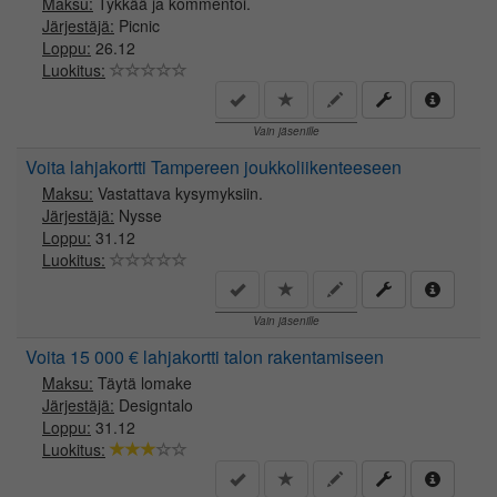
Maksu:
Tykkää ja kommentoi.
Järjestäjä:
Picnic
Loppu:
26.12
Luokitus:
Vain jäsenille
Voita lahjakortti Tampereen joukkoliikenteeseen
Maksu:
Vastattava kysymyksiin.
Järjestäjä:
Nysse
Loppu:
31.12
Luokitus:
Vain jäsenille
Voita 15 000 € lahjakortti talon rakentamiseen
Maksu:
Täytä lomake
Järjestäjä:
Designtalo
Loppu:
31.12
Luokitus: