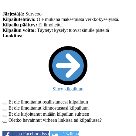
Järjestäjä:
Surveoo
Kilpailutehtävä:
Ole mukana maksetuissa verkkokyselyissä.
Kilpailu päättyy:
Ei ilmoitettu.
Kilpailun voitto:
Täytetyt kyselyt tuovat sinulle pisteitä
Luokitus:
Siirry kilpailuun
Et ole ilmoittanut osallistuneesi kilpailuun
Et ole ilmoittanut kiinnostustasi kilpailuun
Et ole kirjoittanut mitään kilpailun suhteen
Oletko havainnut virheen linkissä tai kilpailussa?
Jaa Facebookissa
Twiittaa