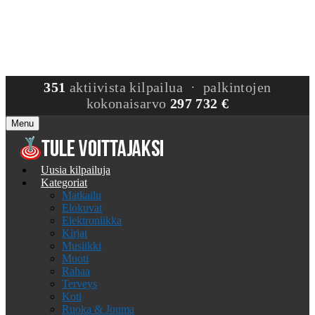
351
aktiivista kilpailua · palkintojen
kokonaisarvo
297 732 €
Menu
Uusia kilpailuja
Kategoriat
Matkailu
Elokuvat
Elektroniikka
Kirjat
Musiikki
Muoti
Rahaa
Terveys
Koti
Ruoka & Jouma