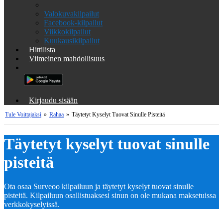
Valokuvakilpailut
Facebook-kilpailut
Viikkokilpailut
Kuukausikilpailut
Hittilista
Viimeinen mahdollisuus
Kirjaudu sisään
Tule Voittajaksi
»
Rahaa
»
Täytetyt Kyselyt Tuovat Sinulle Pisteitä
Täytetyt kyselyt tuovat sinulle
pisteitä
Ota osaa Surveoo kilpailuun ja täytetyt kyselyt tuovat sinulle
pisteitä. Kilpailuun osallistuaksesi sinun on ole mukana maksetuissa
verkkokyselyissä.