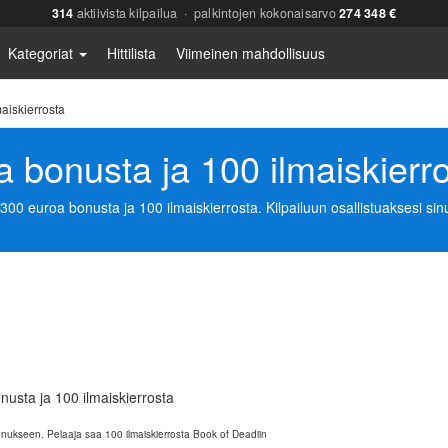
314
aktiivista kilpailua · palkintojen kokonaisarvo
274 348 €
Kategoriat
Hittilista
Viimeinen mahdollisuus
aiskierrosta
 bonusta ja 100 ilmaiskierr
300 euroa bonusta ja 100 ilmaiskierrosta. Kilpailuun osallistuaksesi sin
usta ja 100 ilmaiskierrosta
bonukseen. Pelaaja saa 100 ilmaiskierrosta Book of Deadiin