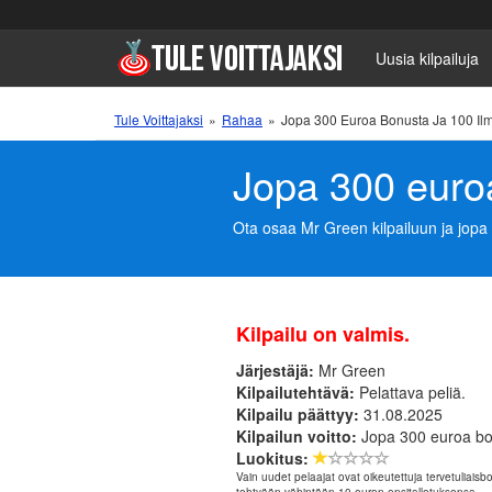
Uusia kilpailuja
Tule Voittajaksi
»
Rahaa
»
Jopa 300 Euroa Bonusta Ja 100 Ilm
Jopa 300 euroa
Ota osaa Mr Green kilpailuun ja jopa 
Kilpailu on valmis.
Järjestäjä:
Mr Green
Kilpailutehtävä:
Pelattava peliä.
Kilpailu päättyy:
31.08.2025
Kilpailun voitto:
Jopa 300 euroa bon
Luokitus:
Vain uudet pelaajat ovat oikeutettuja tervetuliais