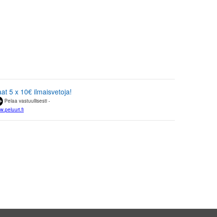
at 5 x 10€ ilmaisvetoja!
Pelaa vastuullisesti -
.peluuri.fi