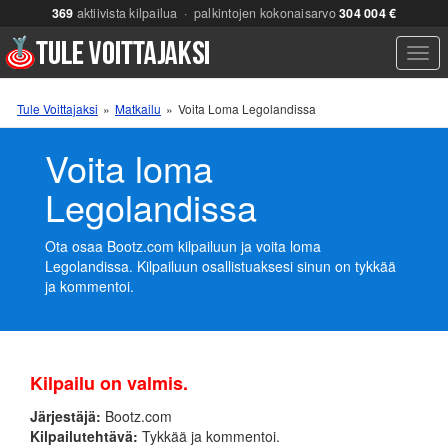
369
aktiivista kilpailua · palkintojen kokonaisarvo
304 004 €
Men
Tule Voittajaksi
»
Matkailu
»
Voita Loma Legolandissa
Voita loma
Legolandissa
Ota osaa Bootz.com kilpailuun ja voita loma
Legolandissa. Kilpailuun osallistuaksesi sinun on tykkää
ja kommentoi.
Kilpailu on valmis.
Järjestäjä:
Bootz.com
Kilpailutehtävä:
Tykkää ja kommentoi.