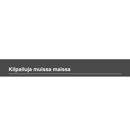
Kilpailuja muissa maissa
Blienvinnare.com
Blienvinner.no
Blivenvinder.dk
Enemmän sivusta
Tietoa kotisivusta
Ota yhteyttä meihin