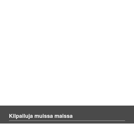
Kilpailuja muissa maissa
Blienvinnare.com