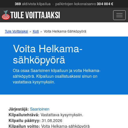
369
aktiivista kilpailua · palkintojen kokonaisarvo
304 004 €
Men
Tule Voittajaksi
»
Koti
»
Voita Helkama-Sähköpyörä
Voita Helkama-
sähköpyörä
Ota osaa Saarioinen kilpailuun ja voita Helkama-
sähköpyörä. Kilpailuun osallistuaksesi sinun on
vastattava kysymyksiin.
Järjestäjä:
Saarioinen
Kilpailutehtävä:
Vastattava kysymyksiin.
Kilpailu päättyy:
31.08.2026
Kilpailun voitto:
Voita Helkama-sähköpyörä