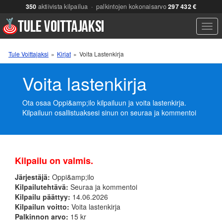
350
aktiivista kilpailua · palkintojen kokonaisarvo
297 432 €
Men
Tule Voittajaksi
»
Kirjat
»
Voita Lastenkirja
Voita lastenkirja
Ota osaa Oppi&amp;ilo kilpailuun ja voita lastenkirja.
Kilpailuun osallistuaksesi sinun on seuraa ja kommentoi
Kilpailu on valmis.
Järjestäjä:
Oppi&amp;ilo
Kilpailutehtävä:
Seuraa ja kommentoi
Kilpailu päättyy:
14.06.2026
Kilpailun voitto:
Voita lastenkirja
Palkinnon arvo:
15 kr