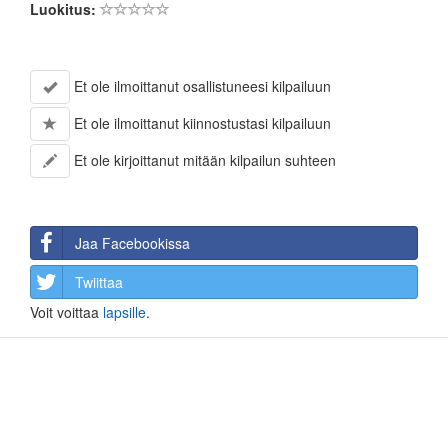
Luokitus:
Et ole ilmoittanut osallistuneesi kilpailuun
Et ole ilmoittanut kiinnostustasi kilpailuun
Et ole kirjoittanut mitään kilpailun suhteen
Jaa Facebookissa
Twiittaa
Voit voittaa
lapsille
.