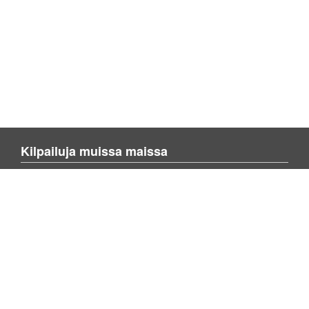
Kilpailuja muissa maissa
Blienvinnare.com
Blienvinner.no
Blivenvinder.dk
Enemmän sivusta
Tietoa kotisivusta
Ota yhteyttä meihin
Lisää kilpailu