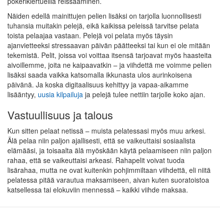
pokerikiertueilla reissaaminen.
Näiden edellä mainittujen pelien lisäksi on tarjolla luonnollisesti
tuhansia muitakin pelejä, eikä kaikissa peleissä tarvitse pelata
toista pelaajaa vastaan. Pelejä voi pelata myös täysin
ajanvietteeksi stressaavan päivän päätteeksi tai kun ei ole mitään
tekemistä. Pelit, joissa voi voittaa itsensä tarjoavat myös haasteita
aivoillemme, joita ne kaipaavatkin – ja viihdettä me voimme pelien
lisäksi saada vaikka katsomalla ikkunasta ulos aurinkoisena
päivänä. Ja koska digitaalisuus kehittyy ja vapaa-aikamme
lisääntyy,
uusia kilpailuja
ja pelejä tulee nettiin tarjolle koko ajan.
Vastuullisuus ja talous
Kun sitten pelaat netissä – muista pelatessasi myös muu arkesi.
Älä pelaa niin paljon ajallisesti, että se vaikeuttaisi sosiaalista
elämääsi, ja toisaalta älä myöskään käytä pelaamiseen niin paljon
rahaa, että se vaikeuttaisi arkeasi. Rahapelit voivat tuoda
lisärahaa, mutta ne ovat kuitenkin pohjimmiltaan viihdettä, eli niitä
pelatessa pitää varautua maksamiseen, aivan kuten suoratoistoa
katsellessa tai elokuviin mennessä – kaikki viihde maksaa.