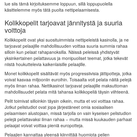
lue siis tämä kirjoituksemme loppuun, sillä loppupuolella
käsittelemme myös tätä puolta nettipelaamisesta.
Kolikkopelit tarjoavat jännitystä ja suuria
voittoja
Kolikkopelit ovat yksi suosituimmista nettipeleistä kasinolla, ja ne
tarjoavat pelaajille mahdollisuuden voittaa suuria summia rahaa
silloin kun pelaat rahapanoksilla. Näissä peleissä yhdistyvät
yksinkertainen pelattavuus ja monipuoliset teemat, jotka tekevät
niistä houkuttelevia kaikenlaisille pelaajille.
Monet kolikkopelit sisältävät myös progressiivisia jättipotteja, jotka
voivat kasvaa miljooniin euroihin. Toisaalta voit pelata näitä pelejä
myös ilman rahaa. Nettikasinot tarjoavat pelaajille maksuttoman
mahdollisuudet pelata mitä tahansa kolikkopeliä täysin viihteenä.
Pelit toimivat silloinkin täysin oikein, mutta et voi voittaa rahaa.
Jotkut pelistudiot ovat jopa järjestäneet omia sosiaalisen
pelaamisen alustojaan, missä tarjolla on vain kyseisen pelistudion
pelejä pelattavaksi ilman rahaa – mutta missä kuukauden parhaat
pelaajat voivat voittaa pieniä europotteja.
Pelaajien kannattaa yleensä kiinnittää huomiota pelien