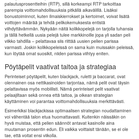
palautusprosentteihin (RTP), sillä korkeampi RTP tarkoittaa
parempia voittomahdollisuuksia pitkällä aikavälillä. Lisäksi
bonustoiminnot, kuten ilmaiskierrokset ja kertoimet, voivat lisätä
voittojen määrää ja tehdä pelikokemuksesta entistä
viihdyttävämmän. Nykyään näitä kolikkopelejä on tarjolla tuhansia
ja tällä hetkellä uusia pelejä tulee markkinoille jopa yli sadan peli
viikko tahdilla – pelattavaa siis riittää uusien pelien parissa
varmasti. Joskin kolikkopeleissä on sama kuin muissakin peleissä,
kun löytää omat suosikit, niiden parissa viihtyy eniten.
Pöytäpelit vaativat taitoa ja strategiaa
Perinteiset pöytäpelit, kuten blackjack, ruletti ja baccarat, ovat
olennainen osa nettikasinoiden tarjontaa, nämä pelit ovat täysin
pelattavissa myös mobiilisti. Nämä perinteiset pelit vaativat
pelaajiltaan sekä onnea että taitoa, ja oikean strategian
käyttäminen voi parantaa voittomahdollisuuksia merkittävästi.
Esimerkiksi blackjackissa optimaalisen strategian noudattaminen
voi vähentää talon etua huomattavasti. Kuitenkin näissäkin on
hyvä muistaa, että pelien säännöt antavat kasinolle aina
muutaman prosentin edun. Eli vaikka voittaisit tänään, se ei ole
tae, että voitat ensi viikolla.